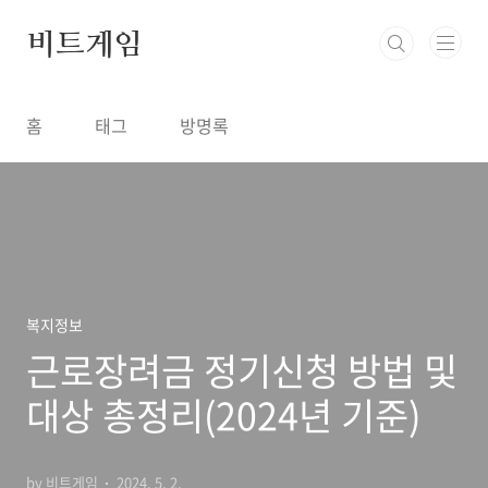
본문 바로가기
비트게임
홈
태그
방명록
복지정보
근로장려금 정기신청 방법 및
대상 총정리(2024년 기준)
by 비트게임
2024. 5. 2.