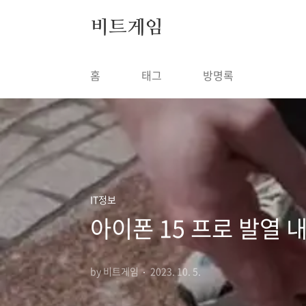
본문 바로가기
비트게임
홈
태그
방명록
IT정보
아이폰 15 프로 발열 
by 비트게임
2023. 10. 5.