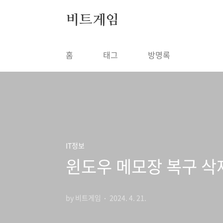
본문 바로가기
비트게임
홈
태그
방명록
IT정보
윈도우 메모장 복구 삭
by 비트게임
2024. 4. 21.