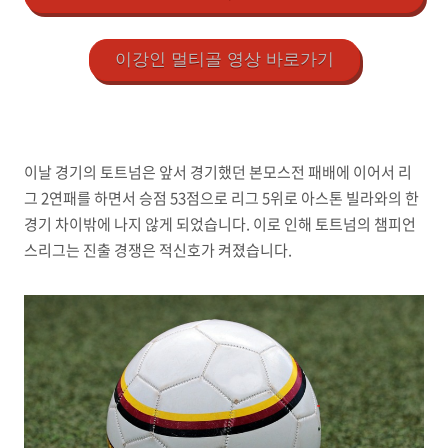
이강인 멀티골 영상 바로가기
이날 경기의 토트넘은 앞서 경기했던 본모스전 패배에 이어서 리
그 2연패를 하면서 승점 53점으로 리그 5위로 아스톤 빌라와의 한
경기 차이밖에 나지 않게 되었습니다. 이로 인해 토트넘의 챔피언
스리그는 진출 경쟁은 적신호가 켜졌습니다.