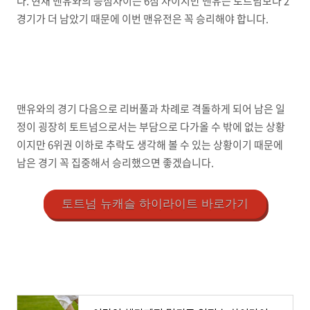
다. 현재 맨유와의 승점차이는 6점 차이지만 맨유는 토트넘보다 2
경기가 더 남았기 때문에 이번 맨유전은 꼭 승리해야 합니다.
맨유와의 경기 다음으로 리버풀과 차례로 격돌하게 되어 남은 일
정이 굉장히 토트넘으로서는 부담으로 다가올 수 밖에 없는 상황
이지만 6위권 이하로 추락도 생각해 볼 수 있는 상황이기 때문에
남은 경기 꼭 집중해서 승리했으면 좋겠습니다.
토트넘 뉴캐슬 하이라이트 바로가기