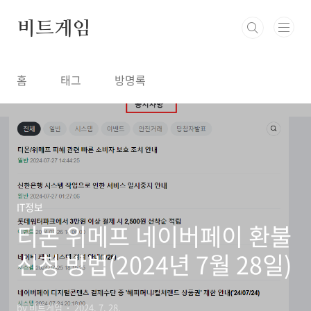
본문 바로가기
비트게임
홈
태그
방명록
IT정보
티몬 위메프 네이버페이 환불
신청 방법(2024년 7월 28일)
by 비트게임
2024. 7. 28.