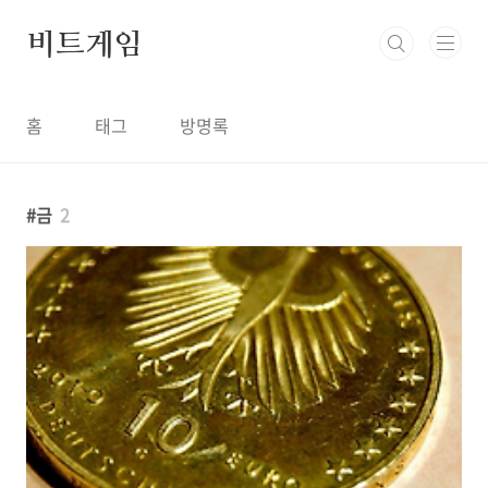
본문 바로가기
비트게임
홈
태그
방명록
금
2