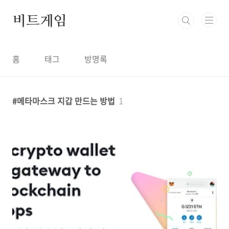
본문 바로가기
비트게임
홈
태그
방명록
메타마스크 지갑 만드는 방법
1