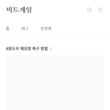
본문 바로가기
비트게임
홈
태그
방명록
윈도우 메모방 복구 방법
1